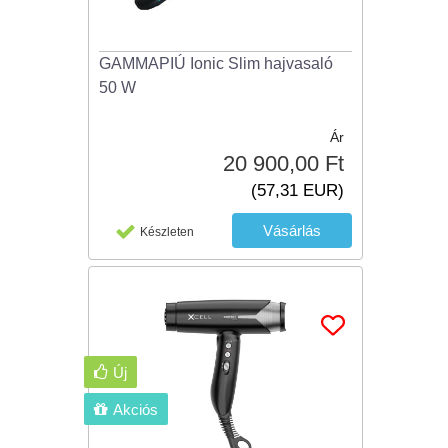
GAMMAPIÚ Ionic Slim hajvasaló
50 W
Ár
20 900,00 Ft
(57,31 EUR)
Készleten
Új
Akciós