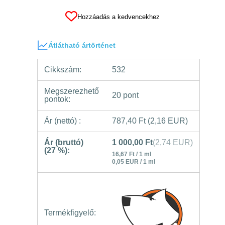
Hozzáadás a kedvencekhez
Átlátható ártörténet
Cikkszám:
532
Megszerezhető
20 pont
pontok:
Ár (nettó) :
787,40 Ft
(2,16 EUR)
Ár (bruttó)
1 000,00 Ft
(2,74 EUR)
(27 %):
16,67 Ft / 1 ml
0,05 EUR / 1 ml
Termékfigyelő: